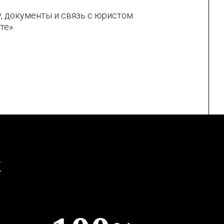
, документы и связь с юристом
те».
х